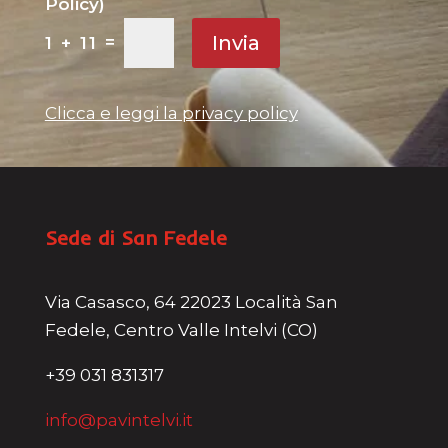
Policy)
Invia
=
1 + 11
Clicca e leggi la privacy policy
Sede di San Fedele
Via Casasco, 64 22023 Località San
Fedele, Centro Valle Intelvi (CO)
+39 031 831317
info@pavintelvi.it