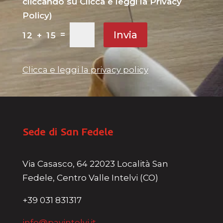
cliccando su Clicca e leggi la Privacy
Policy)
Invia
=
12 + 15
Clicca e leggi la privacy policy
Sede di San Fedele
Via Casasco, 64 22023 Località San
Fedele, Centro Valle Intelvi (CO)
+39 031 831317
info@pavintelvi.it