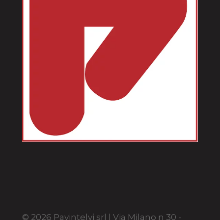
© 2026 Pavintelvi srl | Via Milano n 30 -