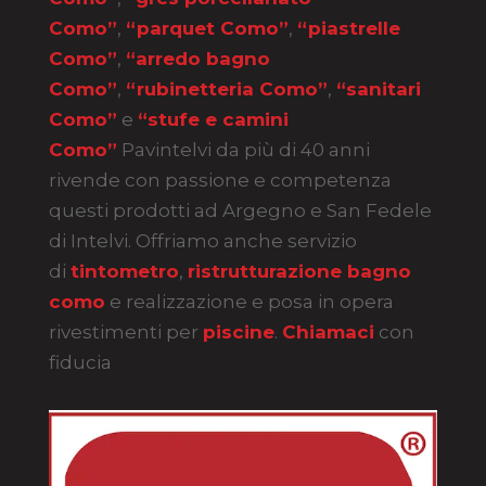
Como”
,
“parquet Como”
,
“piastrelle
Como”
,
“arredo bagno
Como”
,
“rubinetteria Como”
,
“sanitari
Como”
e
“stufe e camini
Como”
Pavintelvi da più di 40 anni
rivende con passione e competenza
questi prodotti ad Argegno e San Fedele
di Intelvi. Offriamo anche servizio
di
tintometro
,
ristrutturazione bagno
como
e realizzazione e posa in opera
rivestimenti per
piscine
.
Chiamaci
con
fiducia