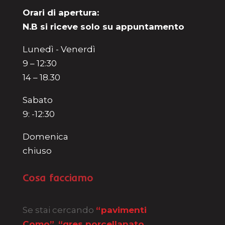
Orari di apertura:
N.B si riceve solo su appuntamento
Lunedì - Venerdì
9 – 12:30
14 – 18.30
Sabato
9: -12:30
Domenica
chiuso
Cosa facciamo
Se stai cercando
“pavimenti
Como”
,
“gres porcellanato