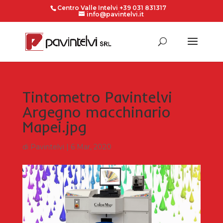
Centro Valle Intelvi +39 031 831317
info@pavintelvi.it
Tintometro Pavintelvi
Argegno macchinario
Mapei.jpg
di
Pavintelvi
|
6 Mar, 2020