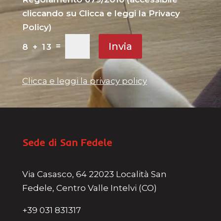
cliccando su Clicca e leggi la Privacy
Policy)
Invia
=
8 + 13
Clicca e leggi la privacy policy
Sede di San Fedele
Via Casasco, 64 22023 Località San
Fedele, Centro Valle Intelvi (CO)
+39 031 831317