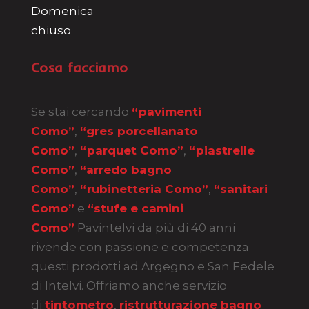
Domenica
chiuso
Cosa facciamo
Se stai cercando
“pavimenti
Como”
,
“gres porcellanato
Como”
,
“parquet Como”
,
“piastrelle
Como”
,
“arredo bagno
Como”
,
“rubinetteria Como”
,
“sanitari
Como”
e
“stufe e camini
Como”
Pavintelvi da più di 40 anni
rivende con passione e competenza
questi prodotti ad Argegno e San Fedele
di Intelvi. Offriamo anche servizio
di
tintometro
,
ristrutturazione bagno