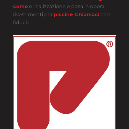
como
e realizzazione e posa in opera
rivestimenti per
piscine
.
Chiamaci
con
fiducia