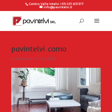
Centro Valle Intelvi +39 031 831317
info@pavintelvi.it
pavintelvi como
di
Pavintelvi
|
7 Mar, 2023