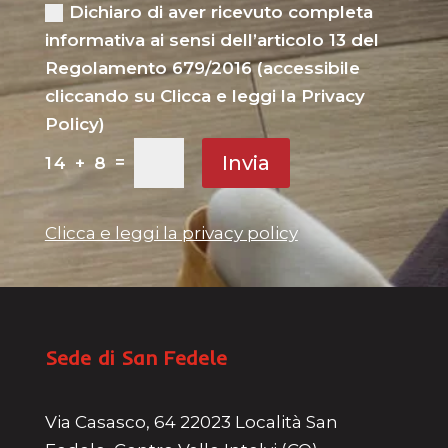
Dichiaro di aver ricevuto completa
informativa ai sensi dell’articolo 13 del
Regolamento 679/2016 (accessibile
cliccando su Clicca e leggi la Privacy
Policy)
Invia
=
14 + 8
Clicca e leggi la privacy policy
Sede di San Fedele
Via Casasco, 64 22023 Località San