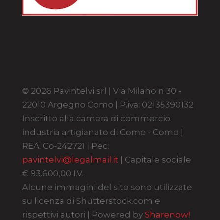
© 2026 Pavintelvi srl | Via Milano n 30 -
22010 Argegno Como | P.iva: 02135390132
Inscritto alla camera di commercio
industria artigianato di Como - Como |
REA: Co-242721 | Pec:
pavintelvi@legalmail.it
| Capitale sociale
€ 93.600,00 I.V.
Alcune immagini del sito sono utilizzate
su licenza di Shutterstock.com e
rispettivi autori | Powered by
Sharenow!