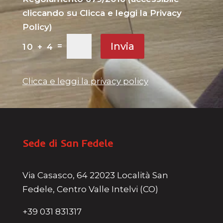
cliccando su Clicca e leggi la Privacy
Policy)
Invia
=
10 + 4
Clicca e leggi la privacy policy
Sede di San Fedele
Via Casasco, 64 22023 Località San
Fedele, Centro Valle Intelvi (CO)
+39 031 831317