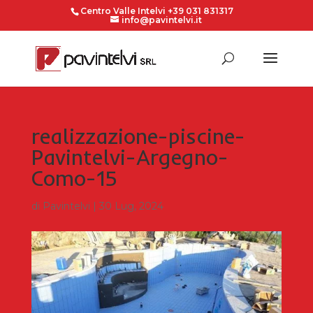
Centro Valle Intelvi +39 031 831317
info@pavintelvi.it
realizzazione-piscine-
Pavintelvi-Argegno-
Como-15
di
Pavintelvi
|
30 Lug, 2024