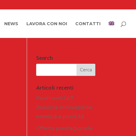
NEWS
LAVORA CON NOI
CONTATTI
Search
Articoli recenti
Pavimenti LVT
Aspecta: innovazione,
estetica e praticità
Offerta prestagionale