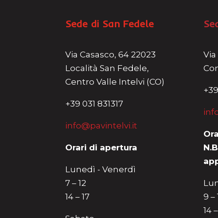
Sede di San Fedele
Se
Via Casasco, 64 22023
Via
Località San Fedele,
Com
Centro Valle Intelvi (CO)
+39
+39 031 831317
inf
info@pavintelvi.it
Ora
Orari di apertura
N.B
ap
Lunedì - Venerdì
7 – 12
Lun
14 – 17
9 –
14 –