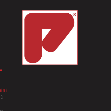
o
ini
iù