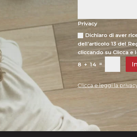
Privacy
Dichiaro di aver ri
dell’articolo 13 del 
cliccando su Clicca e l
I
=
8 + 14
Clicca e leggi la privac