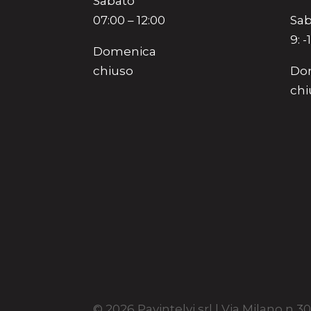
Sabato
07:00 – 12:00
Sab
9: -
Domenica
chiuso
Do
chi
© 2026 Pavintelvi srl | Via Milano n 