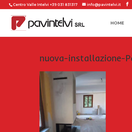
Centro Valle Intelvi +39 031 831317
info@pavintelvi.it
HOME
nuova-installazione-P