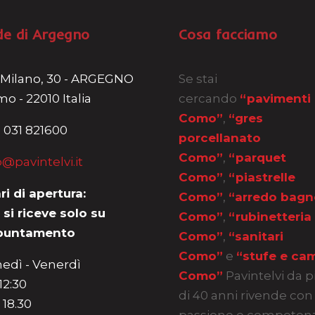
de di Argegno
Cosa facciamo
 Milano, 30 - ARGEGNO
Se stai
o - 22010 Italia
cercando
“pavimenti
Como”
,
“gres
 031 821600
porcellanato
Como”
,
“parquet
o@pavintelvi.it
Como”
,
“piastrelle
ri di apertura:
Como”
,
“arredo bagn
 si riceve solo su
Como”
,
“rubinetteria
puntamento
Como”
,
“sanitari
Como”
e
“stufe e cam
edì - Venerdì
Como”
Pavintelvi da p
 12:30
di 40 anni rivende con
 18.30