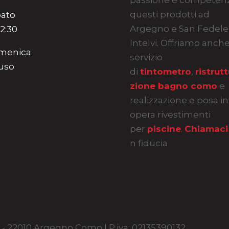
passione e competen
questi prodotti ad
ato
Argegno e San Fedele
12:30
Intelvi. Offriamo anch
menica
servizio
uso
di
tintometro
,
ristrut
zione bagno como
e
realizzazione e posa in
opera rivestimenti
per
piscine
.
Chiamaci
n fiducia
30 - 22010 Argegno Como | P.iva: 02135390132