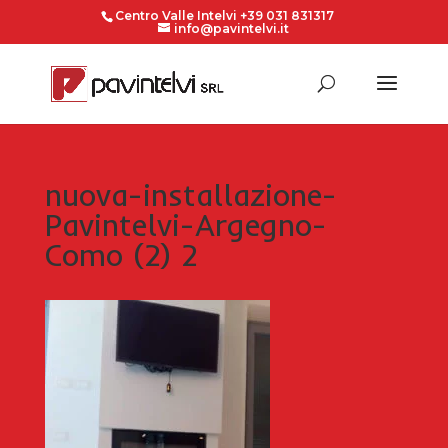
Centro Valle Intelvi +39 031 831317
info@pavintelvi.it
nuova-installazione-
Pavintelvi-Argegno-
Como (2) 2