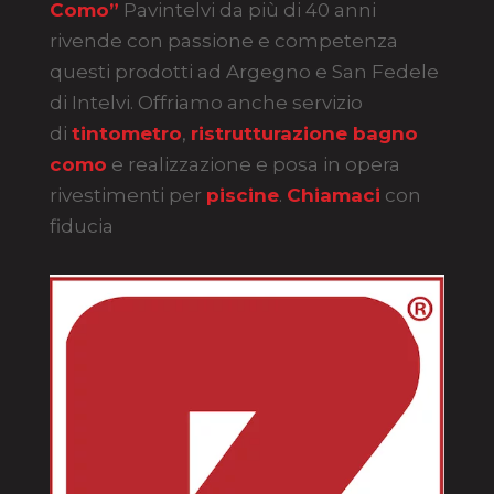
Como”
Pavintelvi da più di 40 anni
rivende con passione e competenza
questi prodotti ad Argegno e San Fedele
di Intelvi. Offriamo anche servizio
di
tintometro
,
ristrutturazione bagno
como
e realizzazione e posa in opera
rivestimenti per
piscine
.
Chiamaci
con
fiducia