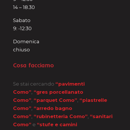
14 – 18.30
Sabato
9: -12:30
Domenica
chiuso
Cosa facciamo
Se stai cercando
“pavimenti
Como”
,
“gres porcellanato
Como”
,
“parquet Como”
,
“piastrelle
Como”
,
“arredo bagno
Como”
,
“rubinetteria Como”
,
“sanitari
Como”
e
“stufe e camini