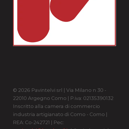
© 2026 Pavintelvi srl | Via Milano n 30 -
22010 Argegno Como | P.iva: 02135390132
Inscritto alla camera di commercio
industria artigianato di Como - Como |
REA: Co-242721 | Pec: