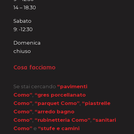
14 – 18.30
Sabato
9: -12:30
Domenica
chiuso
Cosa facciamo
Se stai cercando
“pavimenti
Como”
,
“gres porcellanato
Como”
,
“parquet Como”
,
“piastrelle
Como”
,
“arredo bagno
Como”
,
“rubinetteria Como”
,
“sanitari
Como”
e
“stufe e camini