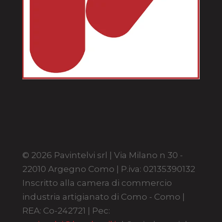
© 2026 Pavintelvi srl | Via Milano n 30 -
22010 Argegno Como | P.iva: 02135390132
Inscritto alla camera di commercio
industria artigianato di Como - Como |
REA: Co-242721 | Pec: