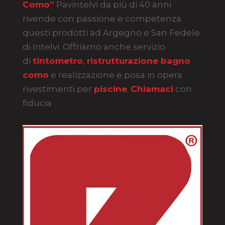
Como”
Pavintelvi da più di 40 anni
rivende con passione e competenza
questi prodotti ad Argegno e San Fedele
di Intelvi. Offriamo anche servizio
di
tintometro
,
ristrutturazione bagno
como
e realizzazione e posa in opera
rivestimenti per
piscine
.
Chiamaci
con
fiducia