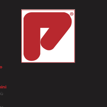
o
ini
iù