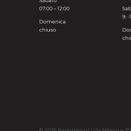
Sabato
07:00 – 12:00
Sab
9: -
Domenica
chiuso
Do
chi
© 2026 Pavintelvi srl | Via Milano n 