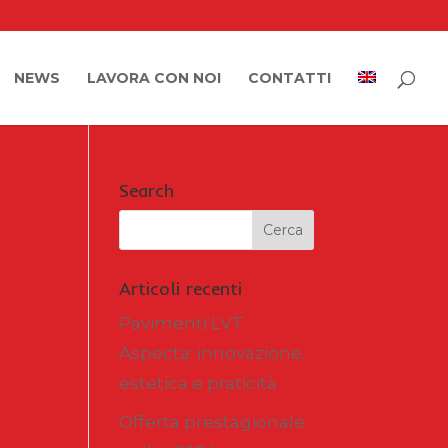
NEWS
LAVORA CON NOI
CONTATTI
Search
Articoli recenti
Pavimenti LVT
Aspecta: innovazione,
estetica e praticità
Offerta prestagionale