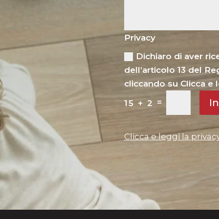
Privacy
Dichiaro di aver ri
dell’articolo 13 del 
cliccando su Clicca e l
In
=
15 + 2
Clicca e leggi la privac