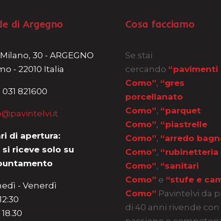
de di Argegno
Cosa facciamo
 Milano, 30 - ARGEGNO
Se stai
o - 22010 Italia
cercando
“pavimenti
Como”
,
“gres
 031 821600
porcellanato
Como”
,
“parquet
o@pavintelvi.it
Como”
,
“piastrelle
ri di apertura:
Como”
,
“arredo bagn
 si riceve solo su
Como”
,
“rubinetteria
puntamento
Como”
,
“sanitari
Como”
e
“stufe e cam
edì - Venerdì
Como”
Pavintelvi da p
 12:30
di 40 anni rivende con
 18.30