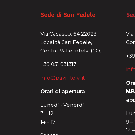
Sede di San Fedele
Se
Via Casasco, 64 22023
Via
Località San Fedele,
Com
Centro Valle Intelvi (CO)
+39
+39 031 831317
inf
info@pavintelvi.it
Ora
Orari di apertura
N.B
ap
Lunedì - Venerdì
7 – 12
Lun
14 – 17
9 –
14 –