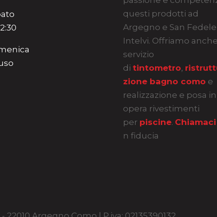
passione e competen
questi prodotti ad
ato
Argegno e San Fedele
12:30
Intelvi. Offriamo anch
menica
servizio
uso
di
tintometro
,
ristrut
zione bagno como
e
realizzazione e posa in
opera rivestimenti
per
piscine
.
Chiamaci
n fiducia
30 - 22010 Argegno Como | P.iva: 02135390132