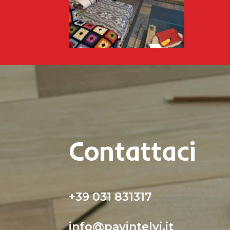
Contattaci
+39 031 831317
info@pavintelvi.it