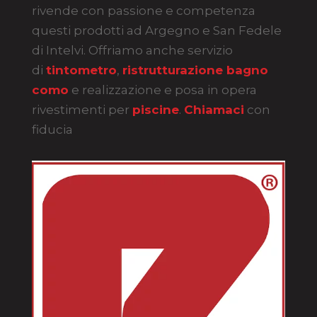
rivende con passione e competenza
questi prodotti ad Argegno e San Fedele
di Intelvi. Offriamo anche servizio
di
tintometro
,
ristrutturazione bagno
como
e realizzazione e posa in opera
rivestimenti per
piscine
.
Chiamaci
con
fiducia