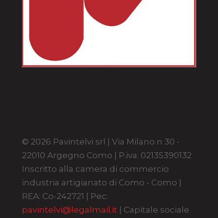
© 2026 Pavintelvi srl | Via Milano n 30 -
22010 Argegno Como | P.iva: 02135390132
Inscritto alla camera di commercio
industria artigianato di Como - Como |
REA: Co-242721 | Pec:
pavintelvi@legalmail.it
| Capitale sociale