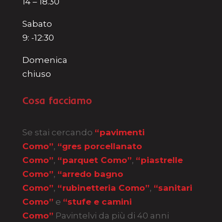
14 – 18.30
Sabato
9: -12:30
Domenica
chiuso
Cosa facciamo
Se stai cercando
“pavimenti
Como”
,
“gres porcellanato
Como”
,
“parquet Como”
,
“piastrelle
Como”
,
“arredo bagno
Como”
,
“rubinetteria Como”
,
“sanitari
Como”
e
“stufe e camini
Como”
Pavintelvi da più di 40 anni