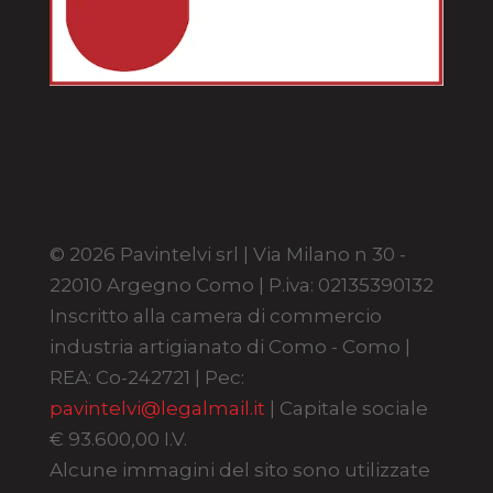
© 2026 Pavintelvi srl | Via Milano n 30 -
22010 Argegno Como | P.iva: 02135390132
Inscritto alla camera di commercio
industria artigianato di Como - Como |
REA: Co-242721 | Pec:
pavintelvi@legalmail.it
| Capitale sociale
€ 93.600,00 I.V.
Alcune immagini del sito sono utilizzate