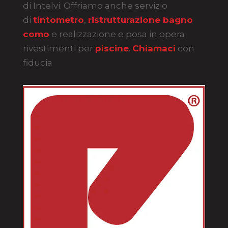
di Intelvi. Offriamo anche servizio
di
tintometro
,
ristrutturazione bagno
como
e realizzazione e posa in opera
rivestimenti per
piscine
.
Chiamaci
con
fiducia