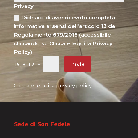
Privacy
Dichiaro di aver ricevuto completa
informativa ai sensi dell’articolo 13 del
Regolamento 679/2016 (accessibile
cliccando su Clicca e leggi la Privacy
Policy)
Invia
=
15 + 12
Clicca e leggi la privacy policy
Sede di San Fedele