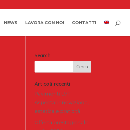
NEWS
LAVORA CON NOI
CONTATTI
Search
Articoli recenti
Pavimenti LVT
Aspecta: innovazione,
estetica e praticità
Offerta prestagionale