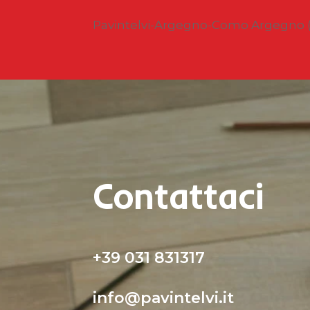
Pavintelvi-Argegno-Como Argegno (
Contattaci
+39 031 831317
info@pavintelvi.it