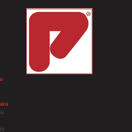
o
ini
iù
za