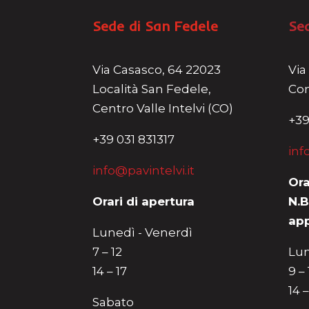
Sede di San Fedele
Se
Via Casasco, 64 22023
Via
Località San Fedele,
Com
Centro Valle Intelvi (CO)
+39
+39 031 831317
inf
info@pavintelvi.it
Ora
Orari di apertura
N.B
ap
Lunedì - Venerdì
7 – 12
Lun
14 – 17
9 –
14 –
Sabato