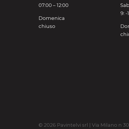
07:00 – 12:00
Sab
9: -
Domenica
chiuso
Do
chi
© 2026 Pavintelvi srl | Via Milano n 