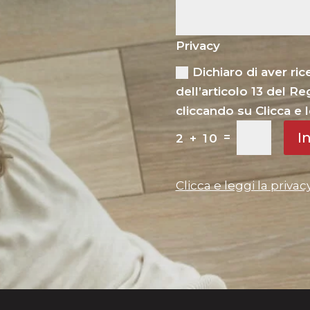
Privacy
Dichiaro di aver ri
dell’articolo 13 del 
cliccando su Clicca e l
I
=
2 + 10
Clicca e leggi la privac