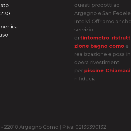
questi prodotti ad
ato
Argegno e San Fedele
12:30
Intelvi. Offriamo anch
menica
servizio
uso
di
tintometro
,
ristrut
zione bagno como
e
realizzazione e posa in
opera rivestimenti
per
piscine
.
Chiamaci
n fiducia
30 - 22010 Argegno Como | P.iva: 02135390132