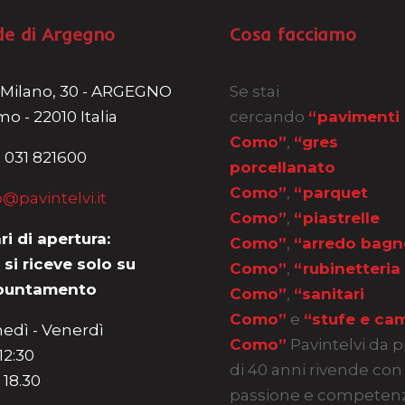
de di Argegno
Cosa facciamo
 Milano, 30 - ARGEGNO
Se stai
o - 22010 Italia
cercando
“pavimenti
Como”
,
“gres
 031 821600
porcellanato
Como”
,
“parquet
o@pavintelvi.it
Como”
,
“piastrelle
ri di apertura:
Como”
,
“arredo bagn
 si riceve solo su
Como”
,
“rubinetteria
puntamento
Como”
,
“sanitari
Como”
e
“stufe e cam
edì - Venerdì
Como”
Pavintelvi da p
 12:30
di 40 anni rivende con
 18.30
passione e competen