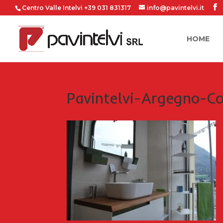
Centro Valle Intelvi +39 031 831317
info@pavintelvi.it
HOME
Pavintelvi-Argegno-C