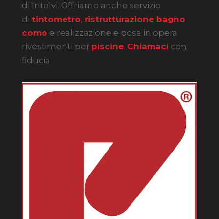
di Intelvi. Offriamo anche servizio
di
tintometro
,
ristrutturazione bagno
como
e realizzazione e posa in opera
rivestimenti per
piscine
.
Chiamaci
con
fiducia