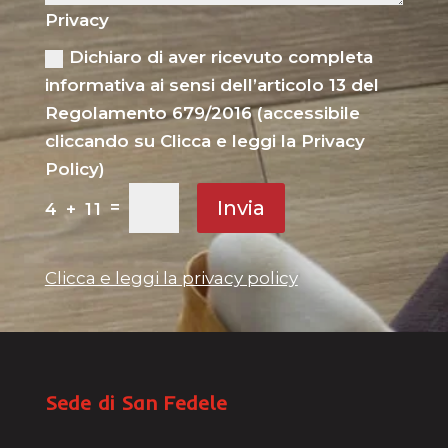
Privacy
Dichiaro di aver ricevuto completa
informativa ai sensi dell’articolo 13 del
Regolamento 679/2016 (accessibile
cliccando su Clicca e leggi la Privacy
Policy)
Invia
=
4 + 11
Clicca e leggi la privacy policy
Sede di San Fedele