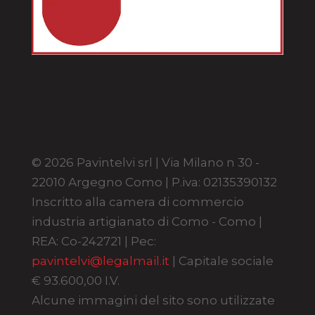
© 2026 Pavintelvi srl | Via Milano n 30 -
22010 Argegno Como | P.iva: 02135390132
Inscritto alla camera di commercio
industria artigianato di Como - Como |
REA: Co-242721 | Pec:
pavintelvi@legalmail.it
| Capitale sociale
€ 93.600,00 I.V.
Alcune immagini del sito sono utilizzate