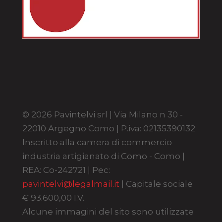
© 2026 Pavintelvi srl | Via Milano n 30 -
22010 Argegno Como | P.iva: 02135390132
Inscritto alla camera di commercio
industria artigianato di Como - Como |
REA: Co-242721 | Pec:
pavintelvi@legalmail.it
| Capitale sociale
€ 93.600,00 I.V.
Alcune immagini del sito sono utilizzate