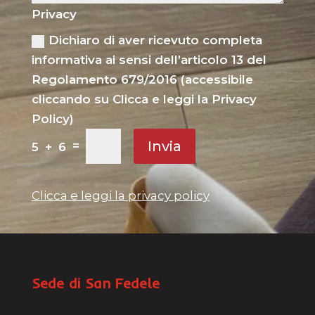
Privacy
Dichiaro di aver ricevuto completa
informativa ai sensi dell’articolo 13 del
Regolamento 679/2016 (accessibile
cliccando su Clicca e leggi la Privacy
Policy)
Invia
=
5 + 6
Clicca e leggi la privacy policy
Sede di San Fedele