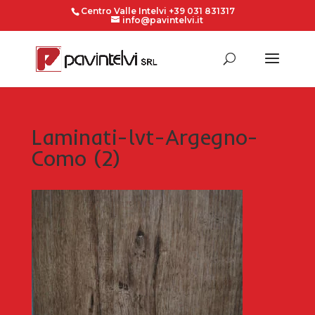
Centro Valle Intelvi +39 031 831317
info@pavintelvi.it
Laminati-lvt-Argegno-
Como (2)