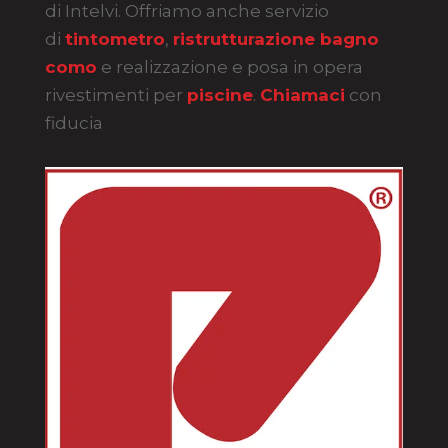
di Intelvi. Offriamo anche servizio
di
tintometro
,
ristrutturazione bagno
como
e realizzazione e posa in opera
rivestimenti per
piscine
.
Chiamaci
con
fiducia