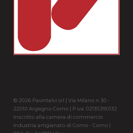
© 2026 Pavintelvi srl | Via Milano n 30 -
22010 Argegno Como | P.iva: 02135390132
Inscritto alla camera di commercio
industria artigianato di Como - Como |