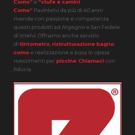
Como”
e
“stufe e camini
Como”
Pavintelvi da più di 40 anni
rivende con passione e competenza
questi prodotti ad Argegno e San Fedele
di Intelvi. Offriamo anche servizio
di
tintometro
,
ristrutturazione bagno
como
e realizzazione e posa in opera
rivestimenti per
piscine
.
Chiamaci
con
fiducia