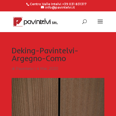
Centro Valle Intelvi +39 031 831317
info@pavintelvi.it
Deking-Pavintelvi-
Argegno-Como
di
Pavintelvi
|
4 Mar, 2020