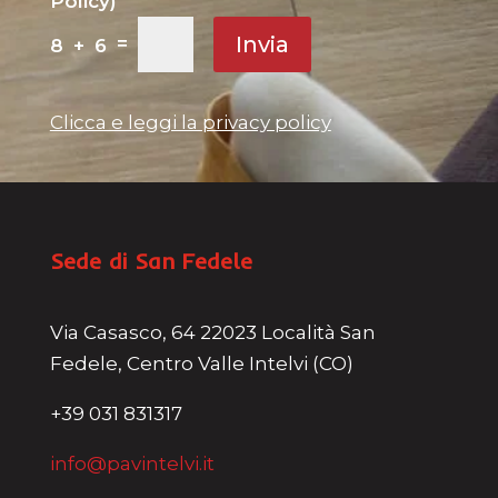
Policy)
Invia
=
8 + 6
Clicca e leggi la privacy policy
Sede di San Fedele
Via Casasco, 64 22023 Località San
Fedele, Centro Valle Intelvi (CO)
+39 031 831317
info@pavintelvi.it