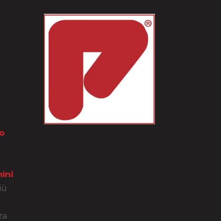
o
ini
iù
za