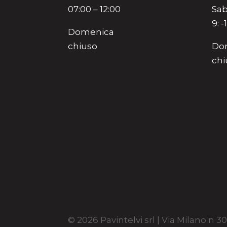
07:00 – 12:00
Sab
9: -
Domenica
chiuso
Do
chi
© 2026 Pavintelvi srl | Via Milano n 