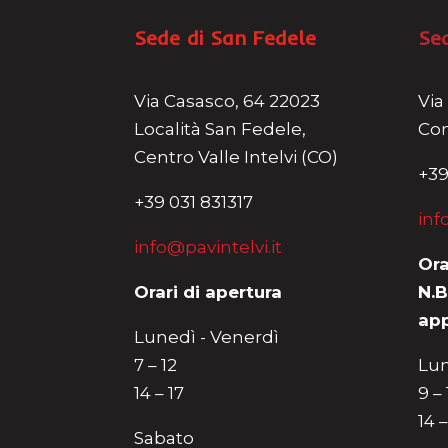
Sede di San Fedele
Se
Via Casasco, 64 22023
Via
Località San Fedele,
Com
Centro Valle Intelvi (CO)
+39
+39 031 831317
inf
info@pavintelvi.it
Ora
Orari di apertura
N.B
ap
Lunedì - Venerdì
7 – 12
Lun
14 – 17
9 –
14 –
Sabato