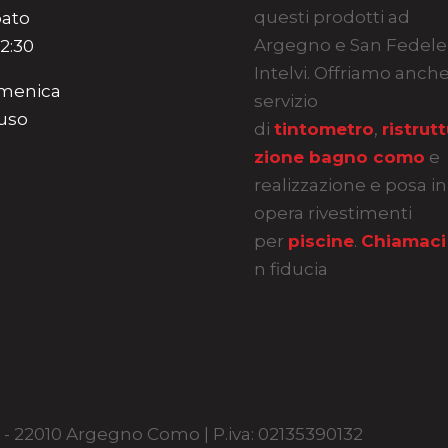
questi prodotti ad
ato
Argegno e San Fedele
12:30
Intelvi. Offriamo anch
menica
servizio
uso
di
tintometro
,
ristrut
zione bagno como
e
realizzazione e posa in
opera rivestimenti
per
piscine
.
Chiamaci
n fiducia
30 - 22010 Argegno Como | P.iva: 02135390132