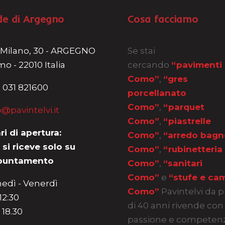
de di Argegno
Cosa facciamo
 Milano, 30 - ARGEGNO
Se stai
o - 22010 Italia
cercando
“pavimenti
Como”
,
“gres
 031 821600
porcellanato
Como”
,
“parquet
o@pavintelvi.it
Como”
,
“piastrelle
ri di apertura:
Como”
,
“arredo bagn
 si riceve solo su
Como”
,
“rubinetteria
puntamento
Como”
,
“sanitari
Como”
e
“stufe e cam
edì - Venerdì
Como”
Pavintelvi da p
 12:30
di 40 anni rivende con
 18.30
passione e competen