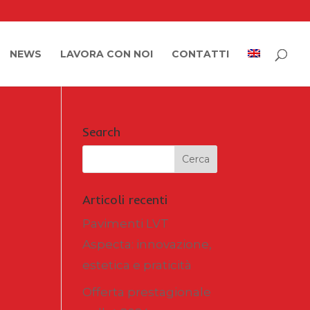
NEWS
LAVORA CON NOI
CONTATTI
Search
Articoli recenti
Pavimenti LVT
Aspecta: innovazione,
estetica e praticità
Offerta prestagionale