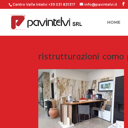
Centro Valle Intelvi +39 031 831317
info@pavintelvi.it
HOME
ristrutturazioni como p