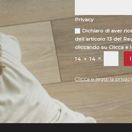
Privacy
Dichiaro di aver ri
dell’articolo 13 del 
cliccando su Clicca e l
=
14 + 14
Clicca e leggi la privac