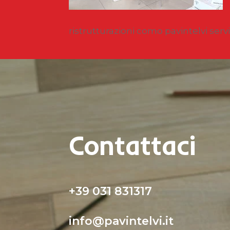
ristrutturazioni como pavintelvi servi
Contattaci
+39 031 831317
info@pavintelvi.it