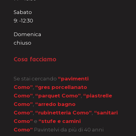
Sabato
9: -12:30
Domenica
chiuso
Cosa facciamo
Se stai cercando
“pavimenti
Como”
,
“gres porcellanato
Como”
,
“parquet Como”
,
“piastrelle
Como”
,
“arredo bagno
Como”
,
“rubinetteria Como”
,
“sanitari
Como”
e
“stufe e camini
Como”
Pavintelvi da più di 40 anni