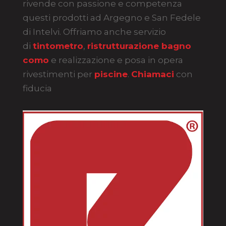
rivende con passione e competenza
questi prodotti ad Argegno e San Fedele
di Intelvi. Offriamo anche servizio
di
tintometro
,
ristrutturazione bagno
como
e realizzazione e posa in opera
rivestimenti per
piscine
.
Chiamaci
con
fiducia