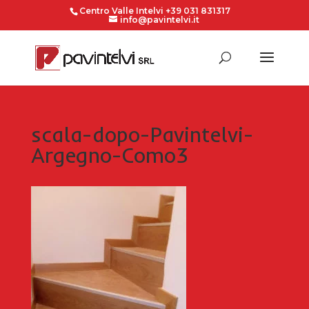
Centro Valle Intelvi +39 031 831317
info@pavintelvi.it
scala-dopo-Pavintelvi-
Argegno-Como3