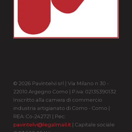
© 2026 Pavintelvi srl | Via Milano n 30 -
22010 Argegno Como | P.iva: 02135390132
Inscritto alla camera di commercio
industria artigianato di Como - Como |
REA: Co-242721 | Pec:
pavintelvi@legalmail.it
| Capitale sociale