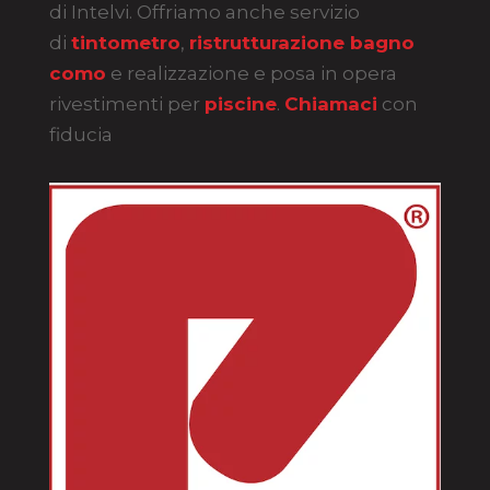
di Intelvi. Offriamo anche servizio
di
tintometro
,
ristrutturazione bagno
como
e realizzazione e posa in opera
rivestimenti per
piscine
.
Chiamaci
con
fiducia