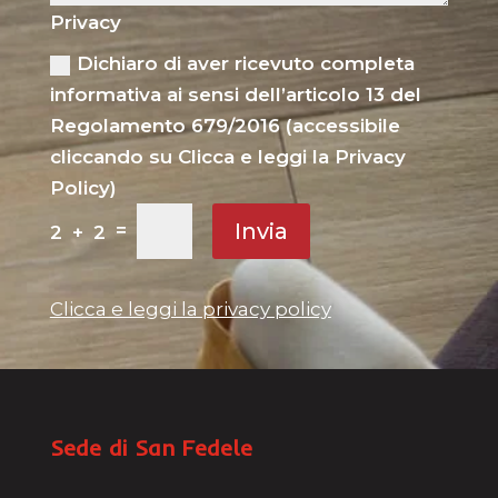
Privacy
Dichiaro di aver ricevuto completa
informativa ai sensi dell’articolo 13 del
Regolamento 679/2016 (accessibile
cliccando su Clicca e leggi la Privacy
Policy)
Invia
=
2 + 2
Clicca e leggi la privacy policy
Sede di San Fedele