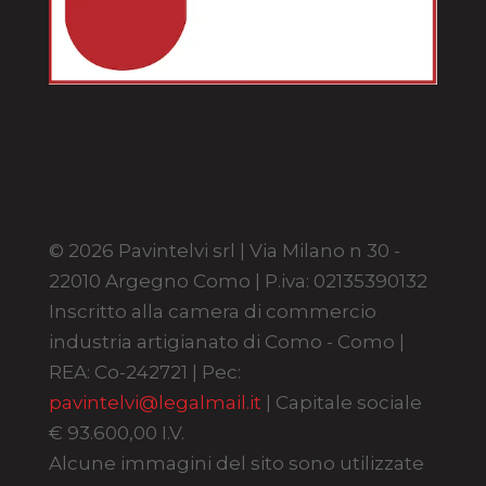
© 2026 Pavintelvi srl | Via Milano n 30 -
22010 Argegno Como | P.iva: 02135390132
Inscritto alla camera di commercio
industria artigianato di Como - Como |
REA: Co-242721 | Pec:
pavintelvi@legalmail.it
| Capitale sociale
€ 93.600,00 I.V.
Alcune immagini del sito sono utilizzate